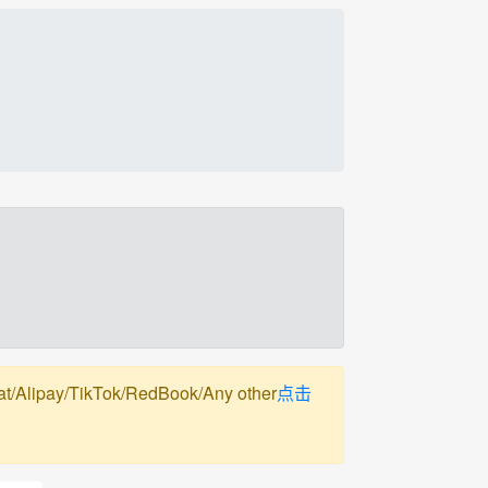
pay/TikTok/RedBook/Any other
点击