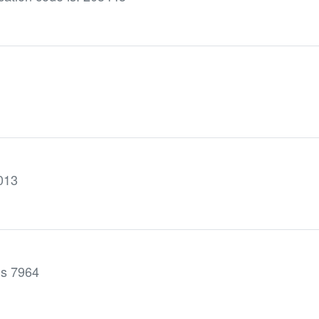
7013
 is 7964