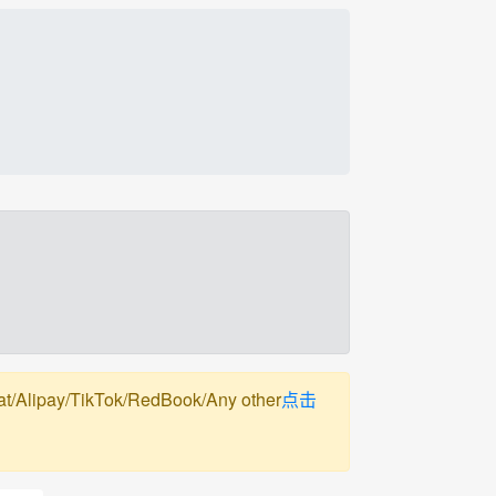
pay/TikTok/RedBook/Any other
点击