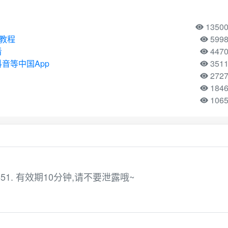
1350
用教程
599
看
447
音等中国App
351
272
184
106
51. 有效期10分钟,请不要泄露哦~