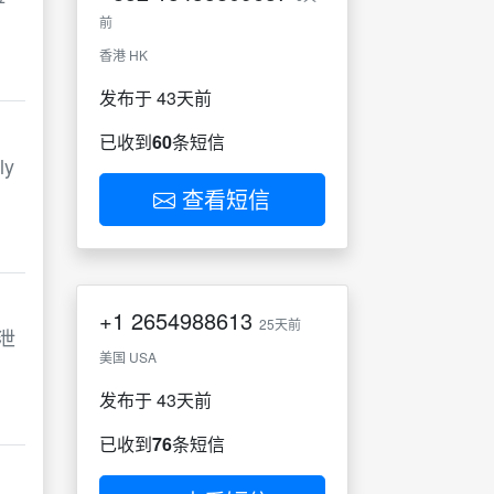
前
香港 HK
发布于 43天前
已收到
60
条短信
ly
查看短信
+1
2654988613
25天前
泄
美国 USA
发布于 43天前
已收到
76
条短信