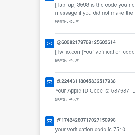
[TapTap] 3598 is the code you need
message if you did not make the 
接收时间: 45天前
@60982179789125603614
[Twilio.com]Your verification cod
接收时间: 49天前
@22443118045832517938
Your Apple ID Code is: 587687. D
接收时间: 49天前
@17424280717027150998
your verification code is 7510