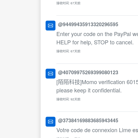
接收时间: 67天前
@94499435913320296595
Enter your code on the PayPal w
HELP for help, STOP to cancel.
接收时间: 67天前
@40709975269399080123
[陌陌科技]Momo verification 6015. T
please keep it confidential.
接收时间: 92天前
@37384169883685943445
Votre code de connexion Lime es