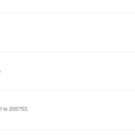
。
t le 205753.