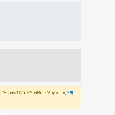
pay/TikTok/RedBook/Any other
点击