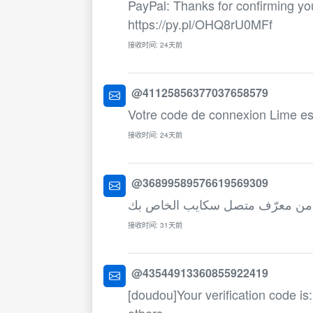
PayPal: Thanks for confirming yo
https://py.pl/OHQ8rU0MFf
接收时间: 24天前
@41125856377037658579
Votre code de connexion Lime es
接收时间: 24天前
@36899589576619569309
接收时间: 31天前
@43544913360855922419
[doudou]Your verification code is