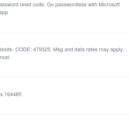
assword reset code. Go passwordless with Microsoft
happ
ebsite. CODE: 479325. Msg and data rates may apply.
ncel.
 is 164485