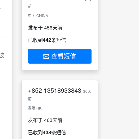
.
前
中国 CHINA
发布于 456天前
已收到
442
条短信
被
查看短信
+852
13518933843
30天
前
香港 HK
发布于 463天前
已收到
438
条短信