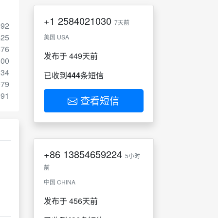
+1
2584021030
7天前
892
425
美国 USA
576
发布于 449天前
400
234
已收到
444
条短信
079
691
查看短信
+86
13854659224
5小时
前
中国 CHINA
发布于 456天前