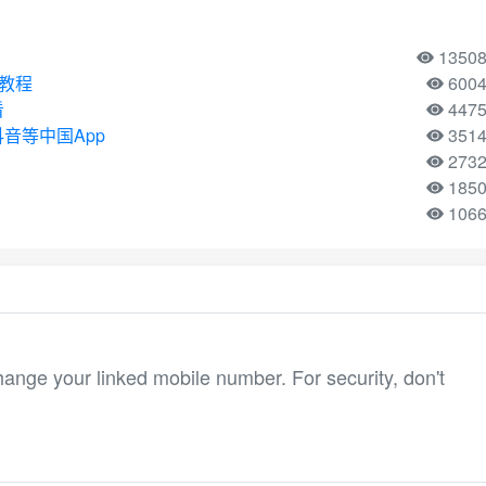
1350
用教程
600
看
447
音等中国App
351
273
185
106
hange your linked mobile number. For security, don't