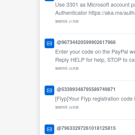
Use 3301 as Microsoft account p
Authenticator https://aka.ms/aut
接收时间: 21天前
@96734420599902617966
Enter your code on the PayPal w
Reply HELP for help, STOP to ca
接收时间: 22天前
@53399348795589749871
[Flyp]Your Flyp registration code
接收时间: 22天前
@79633297261018125815