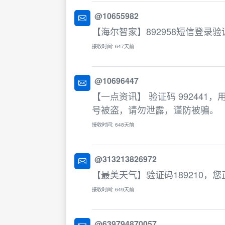
@10655982
【海尔智家】892958短信登录
接收时间: 647天前
@10696447
【一点资讯】 验证码 99244
号被盗，请勿泄露，谨防被骗。
接收时间: 648天前
@313213826972
【最美天气】验证码189210
接收时间: 649天前
@639794870057