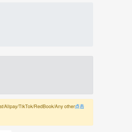
pay/TikTok/RedBook/Any other
点击