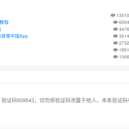
1351
用教程
600
看
447
音等中国App
351
273
185
106
验证码939543，切勿将验证码泄露于他人，本条验证码