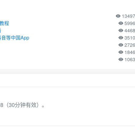
1349
用教程
599
看
446
音等中国App
351
272
184
106
98（30分钟有效）。