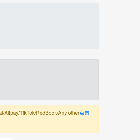
pay/TikTok/RedBook/Any other
点击