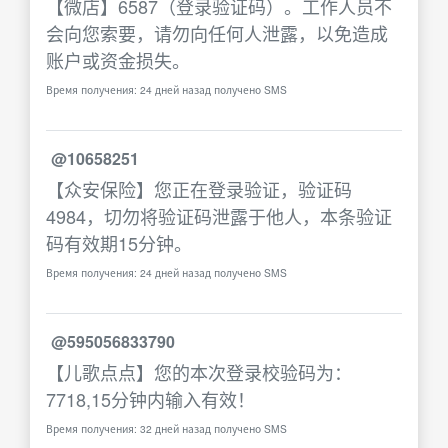
【微店】6587（登录验证码）。工作人员不
会向您索要，请勿向任何人泄露，以免造成
账户或资金损失。
Время получения: 24 дней назад получено SMS
@10658251
【众安保险】您正在登录验证，验证码
4984，切勿将验证码泄露于他人，本条验证
码有效期15分钟。
Время получения: 24 дней назад получено SMS
@595056833790
【儿歌点点】您的本次登录校验码为：
7718,15分钟内输入有效！
Время получения: 32 дней назад получено SMS