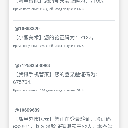
【阿里智能】您的登录验证码为：7199。
Время получения: 255 дней назад получено SMS
@10698829
【小熊美术】您的验证码为：7127。
Время получения: 269 дней назад получено SMS
@712583500983
【腾讯手机管家】您的登录验证码为：
675734。
Время получения: 269 дней назад получено SMS
@10699689
【随申办市民云】您正在登录验证，验证码
633991，切勿将验证码泄露于他人，本条验