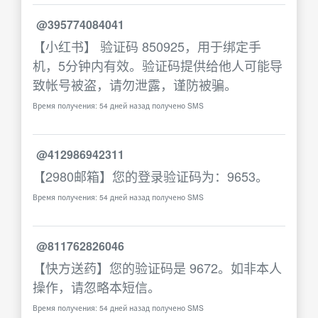
@395774084041
【小红书】 验证码 850925，用于绑定手
机，5分钟内有效。验证码提供给他人可能导
致帐号被盗，请勿泄露，谨防被骗。
Время получения: 54 дней назад получено SMS
@412986942311
【2980邮箱】您的登录验证码为：9653。
Время получения: 54 дней назад получено SMS
@811762826046
【快方送药】您的验证码是 9672。如非本人
操作，请忽略本短信。
Время получения: 54 дней назад получено SMS