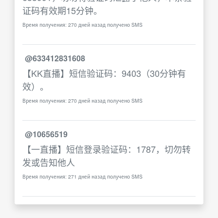
证码有效期15分钟。
Время получения: 270 дней назад получено SMS
@633412831608
【KK直播】短信验证码：9403（30分钟有
效）。
Время получения: 270 дней назад получено SMS
@10656519
【一直播】短信登录验证码：1787，切勿转
发或告知他人
Время получения: 271 дней назад получено SMS