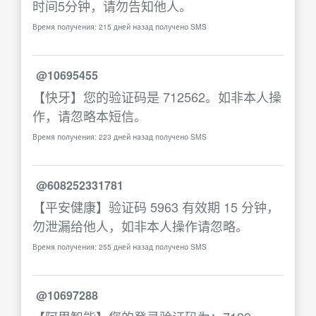
时间5分钟，请勿告知他人。
Время получения: 215 дней назад получено SMS
@10695455
【快牙】您的验证码是 712562。如非本人操
作，请忽略本短信。
Время получения: 223 дней назад получено SMS
@608252331781
【平安健康】验证码 5963 有效期 15 分钟，
勿泄漏给他人，如非本人操作请忽略。
Время получения: 255 дней назад получено SMS
@10697288