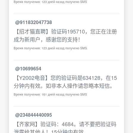
Время получения: 123 дней назад получено SMS
@911832047738
【招才猫直聘】验证码195710，您正在注册
成为新用户，感谢您的支持！
Время получения: 123 дней назад получено SMS
@10699654
【Y2002电音】您的验证码是634128，在15
分钟内有效。如非本人操作请忽略本短信。
Время получения: 161 дней назад получено SMS
@234844440095
【齐家网】验证码：4684。请不要把验证码
泄露给其他人！15分钟内有效。