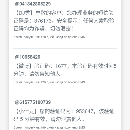
@941842805229
【DJ秀】尊敬的客户：您办理业务的短信验
证码是：376173。安全提示：任何人索取验
证码均为诈骗，切勿泄露！
Время получения: 170 дней назад получено SMS
@10658420
【微博】验证码：1677，本验证码有效时间5
分钟，请勿告知他人。
Время получения: 170 дней назад получено SMS
@615775180739
【小伴龙】您的验证码为：953647，该验证
码 5 分钟有效，请勿泄露他人。
Время получения: 199 дней назад получено SMS