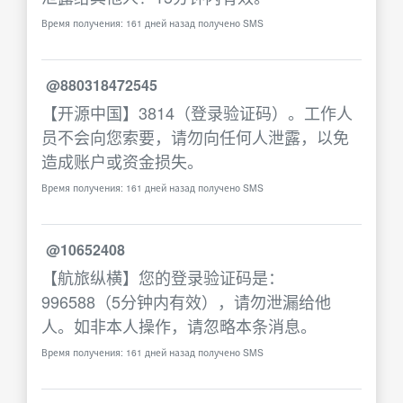
Время получения: 161 дней назад получено SMS
@880318472545
【开源中国】3814（登录验证码）。工作人
员不会向您索要，请勿向任何人泄露，以免
造成账户或资金损失。
Время получения: 161 дней назад получено SMS
@10652408
【航旅纵横】您的登录验证码是：
996588（5分钟内有效），请勿泄漏给他
人。如非本人操作，请忽略本条消息。
Время получения: 161 дней назад получено SMS