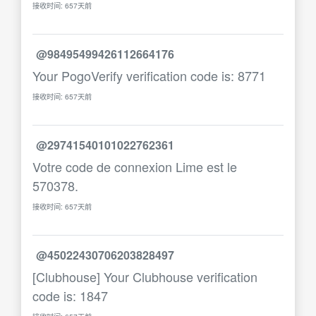
接收时间: 657天前
@98495499426112664176
Your PogoVerify verification code is: 8771
接收时间: 657天前
@29741540101022762361
Votre code de connexion Lime est le
570378.
接收时间: 657天前
@45022430706203828497
[Clubhouse] Your Clubhouse verification
code is: 1847