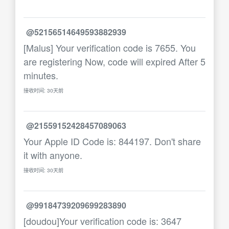
@52156514649593882939
[Malus] Your verification code is 7655. You
are registering Now, code will expired After 5
minutes.
接收时间: 30天前
@21559152428457089063
Your Apple ID Code is: 844197. Don't share
it with anyone.
接收时间: 30天前
@99184739209699283890
[doudou]Your verification code is: 3647