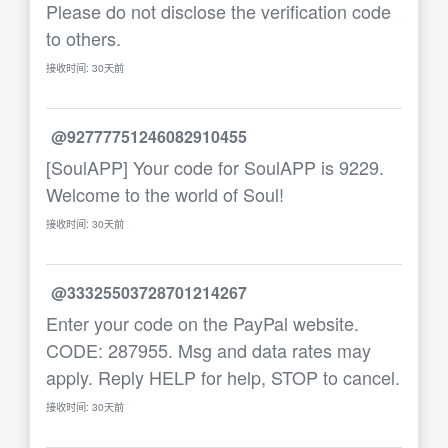
Please do not disclose the verification code
to others.
接收时间: 30天前
@92777751246082910455
[SoulAPP] Your code for SoulAPP is 9229.
Welcome to the world of Soul!
接收时间: 30天前
@33325503728701214267
Enter your code on the PayPal website.
CODE: 287955. Msg and data rates may
apply. Reply HELP for help, STOP to cancel.
接收时间: 30天前