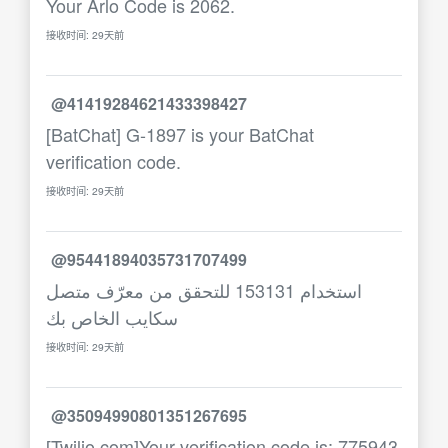
Your Arlo Code is 2062.
接收时间: 29天前
@41419284621433398427
[BatChat] G-1897 is your BatChat
verification code.
接收时间: 29天前
@95441894035731707499
استخدام 153131 للتحقق من معرّف متصل
سكايب الخاص بك
接收时间: 29天前
@35094990801351267695
[Twilio.com]Your verification code is: 775943