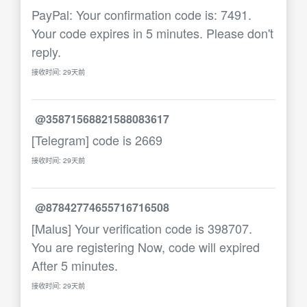
PayPal: Your confirmation code is: 7491.
Your code expires in 5 minutes. Please don't
reply.
接收时间: 29天前
@35871568821588083617
[Telegram] code is 2669
接收时间: 29天前
@87842774655716716508
[Malus] Your verification code is 398707.
You are registering Now, code will expired
After 5 minutes.
接收时间: 29天前