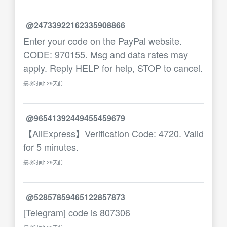
@24733922162335908866
Enter your code on the PayPal website.
CODE: 970155. Msg and data rates may
apply. Reply HELP for help, STOP to cancel.
接收时间: 29天前
@96541392449455459679
【AliExpress】Verification Code: 4720. Valid
for 5 minutes.
接收时间: 29天前
@52857859465122857873
[Telegram] code is 807306