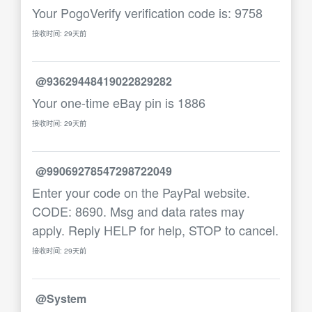
Your PogoVerify verification code is: 9758
接收时间: 29天前
@93629448419022829282
Your one-time eBay pin is 1886
接收时间: 29天前
@99069278547298722049
Enter your code on the PayPal website.
CODE: 8690. Msg and data rates may
apply. Reply HELP for help, STOP to cancel.
接收时间: 29天前
@System