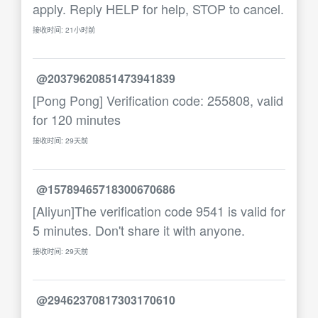
apply. Reply HELP for help, STOP to cancel.
接收时间: 21小时前
@20379620851473941839
[Pong Pong] Verification code: 255808, valid
for 120 minutes
接收时间: 29天前
@15789465718300670686
[Aliyun]The verification code 9541 is valid for
5 minutes. Don't share it with anyone.
接收时间: 29天前
@29462370817303170610