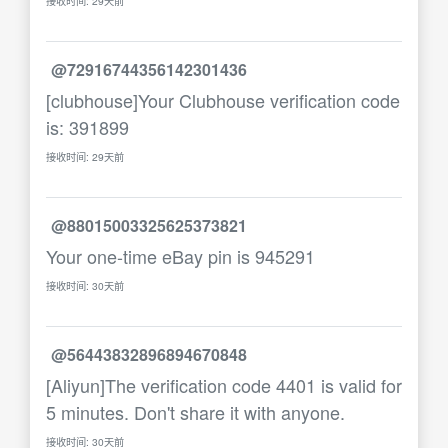
接收时间: 29天前
@72916744356142301436
[clubhouse]Your Clubhouse verification code
is: 391899
接收时间: 29天前
@88015003325625373821
Your one-time eBay pin is 945291
接收时间: 30天前
@56443832896894670848
[Aliyun]The verification code 4401 is valid for
5 minutes. Don't share it with anyone.
接收时间: 30天前