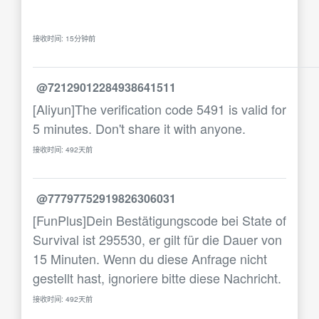
接收时间: 15分钟前
@72129012284938641511
[Aliyun]The verification code 5491 is valid for
5 minutes. Don't share it with anyone.
接收时间: 492天前
@77797752919826306031
[FunPlus]Dein Bestätigungscode bei State of
Survival ist 295530, er gilt für die Dauer von
15 Minuten. Wenn du diese Anfrage nicht
gestellt hast, ignoriere bitte diese Nachricht.
接收时间: 492天前