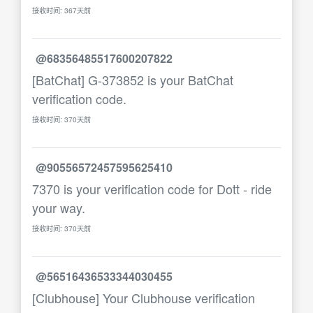
接收时间: 367天前
@68356485517600207822
[BatChat] G-373852 is your BatChat
verification code.
接收时间: 370天前
@90556572457595625410
7370 is your verification code for Dott - ride
your way.
接收时间: 370天前
@56516436533344030455
[Clubhouse] Your Clubhouse verification