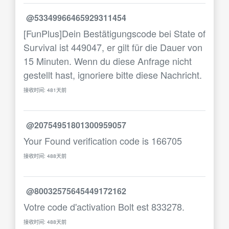
@53349966465929311454
[FunPlus]Dein Bestätigungscode bei State of
Survival ist 449047, er gilt für die Dauer von
15 Minuten. Wenn du diese Anfrage nicht
gestellt hast, ignoriere bitte diese Nachricht.
接收时间: 481天前
@20754951801300959057
Your Found verification code is 166705
接收时间: 488天前
@80032575645449172162
Votre code d'activation Bolt est 833278.
接收时间: 488天前