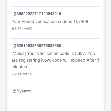
@38622922717120948216
Your Found verification code is 157406
接收时间: 491天前
@52519638690275633580
[Malus] Your verification code is 5637. You
are registering Now, code will expired After 5
minutes.
接收时间: 491天前
@System