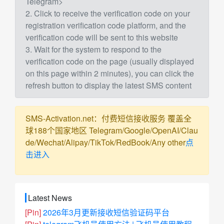
Telegram>
2. Click to receive the verification code on your
registration verification code platform, and the
verification code will be sent to this website
3. Wait for the system to respond to the
verification code on the page (usually displayed
on this page within 2 minutes), you can click the
refresh button to display the latest SMS content
SMS-Activation.net：付费短信接收服务 覆盖全
球188个国家地区 Telegram/Google/OpenAI/Clau
de/Wechat/Alipay/TikTok/RedBook/Any other
点
击进入
Latest News
[Pin]
2026年3月更新接收短信验证码平台