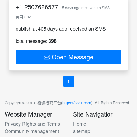
+1
2507626577
15 days ago received an SMS
美国 USA
publish at 405 days ago received an SMS
total message:
398
Open Message
1
Copyright © 2019. 极速接码平台(
https://k8s1.com
). All Rights Reserved
Website Manager
Site Navigation
Privacy Rights and Terms
Home
Community management
sitemap